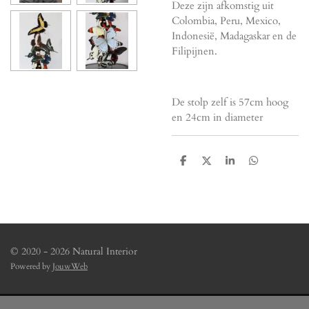
Deze zijn afkomstig uit
Colombia, Peru, Mexico,
Indonesië, Madagaskar en de
Filipijnen.
De stolp zelf is 57cm hoog
en 24cm in diameter
D
D
S
D
e
e
h
e
l
e
a
l
e
l
r
e
n
e
n
© 2020 - 2026 Natural Interior
Powered by
JouwWeb