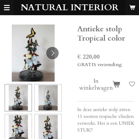
NATURAL INTERIOR
Ga
direct
naar
de
Antieke stolp
hoofdinhoud
Tropical color
€ 220,00
GRATIS verzending
In
winkelwagen
In deze antieke stolp zitten
15 soorten tropische vlinders
verwerkt. Het is een UNIEK
STUK!!