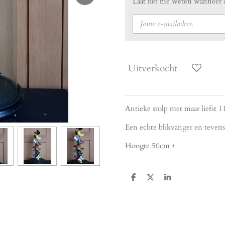
Laat het me weten wanneer di
Uitverkocht
Antieke stolp met maar liefst 1
Een echte blikvanger en tevens
Hoogte 50cm +
D
D
S
e
e
h
l
e
a
e
l
r
n
e