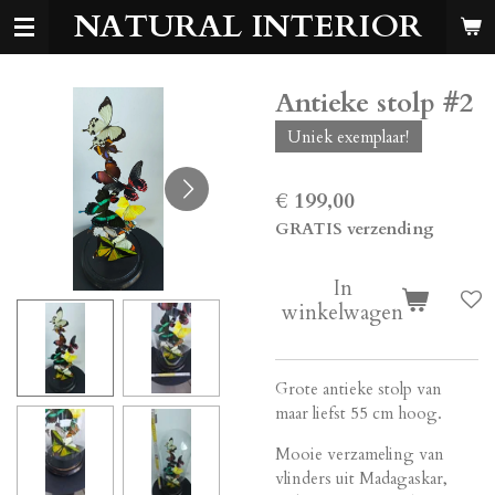
NATURAL INTERIOR
Ga
direct
naar
de
Antieke stolp #2
hoofdinhoud
Uniek exemplaar!
€ 199,00
GRATIS verzending
In
winkelwagen
Grote antieke stolp van
maar liefst 55 cm hoog.
Mooie verzameling van
vlinders uit Madagaskar,